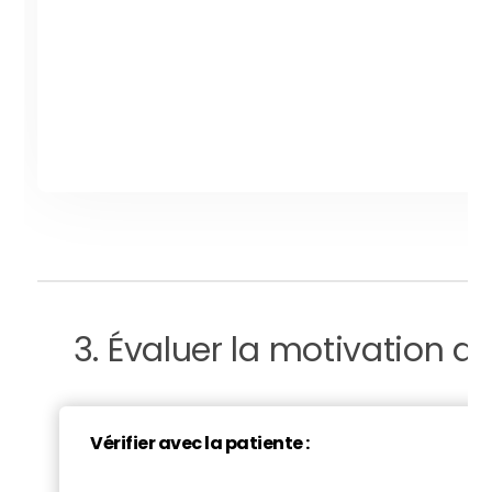
vous de suivi, car ils peuvent évoluer avec le tem
Le but du médecin est d'aider la patiente à pren
gestion de son traitement. La collaboration est e
promouvoir l'adhésion au traitement.
3. Évaluer la motivation de
Vérifier avec la patiente :